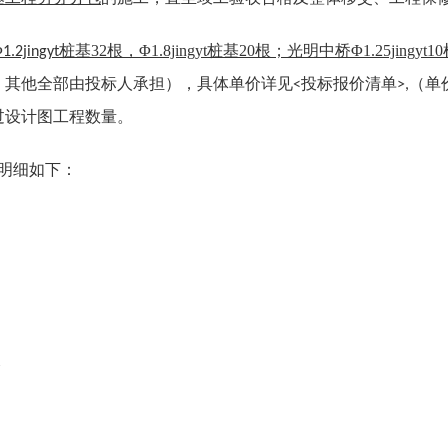
Φ
桩基
32
根，Φ
1.8jingyt
桩基
20
根；光明中桥Φ
1.25jingyt
10
1.2jingyt
，其他全部由投标人承担），具体单价详见
投标报价清单
（单
<
>,
过设计图工程数量。
明细如下：