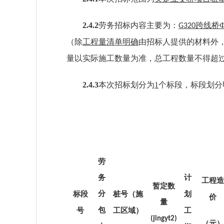
2.4.2
劳务
招标内容主要为：
跨线桥
G320
（除
工程量清单明确
由招标人提供
的材料
外
量以实际施工数量为准，总工程数量不得超
2.4.3
本次招标划分为
1
个标段，标段划分
劳
务
计
工程造
暂定数
分
标段
桩号
（施
划
价
量
包
号
工区域）
工
(jingyt
2
)
（元）