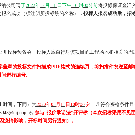
标的
公司请
于
2022
年
5
月
11
日下午
16
时
00
分前
将投标保证金汇
为报名成功（须注明所投标段的名称）
，投标人报名成功后，
招
召开投标预备会，投标人应自行对该项目的工程场地和相关的周
字盖章的投标文件扫描成
PDF
格式的连续页，将扫描件发送至邮
时间进行编号。
止时间，下同）为
2022
年
05
月
11
日
10
时
00
分，
凡符合资格条件且
3948
@qq.cojingyt
参
与
“报价承诺法”开评标（本次招标采用不见
8，因疫情影响，开标时间另行通知）。