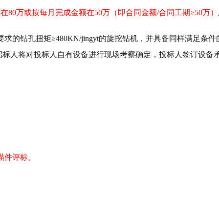
在80万或按每月完成金额在50万（即合同金额/合同工期≥50万）
要求的钻孔扭矩
≥480
KN/jingyt
的旋挖钻机，并具备同样满足条件
招标人将对投标人自有设备进行现场考察确定，投标人签订设备
描件评标。
。