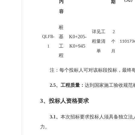
内
期
容
桩
详见工
2
基
K0+205-
QLFB-
程量清
个
110173
工
K0+945
1
单
月
程
注：每个投标人可对
该
标段投标，
最终
2.5、工程质量：
达到国家施工验收规范
3
、
投标人资格要求
3.1、
本次招标要求投标人须具备独立法
力。