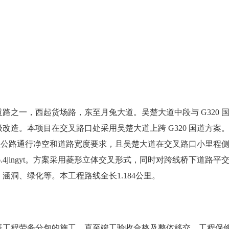
道路之一，西起货场路，东至月兔大道。吴楚大道中段与
G32
改造。本项目在交叉路口处采用吴楚大道上跨 G320 国道方案
一级公路通行净空和道路宽度要求，且吴楚大道在交叉路口小里程侧预
.4jingyt。方案采用菱形立体交叉形式，同时对跨线桥下道路
洞、绿化等。本工程路线全长1.184公里。
基工程
劳务分包
的施工，直至竣工验收合格及整体移交、工程保