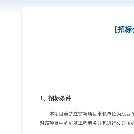
【招标
1
、招标条件
本项目
吴楚立交桥项目
承包单位为
江西
对该项目中的桩基
工程劳务分包
进
行公开招