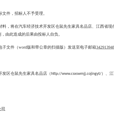
标文件，招标人不予受理。
材料，将在
汽车经济技术开发区仓鼠先生家具名品店、
江西省现
则，由此造成的后果由投标人自负。
电子文件（
word
版和带公章的扫描版）发送至电子邮箱
34291394
开发区仓鼠先生家具名品店
（
）、
江
http://www.csxswmjj.cojingyt/
公司