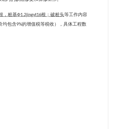
根，桩基
Φ
根；破桩头
等工作内容
1.2jingyt
16
价均包含
的增值税等税收），具体工程数
9%