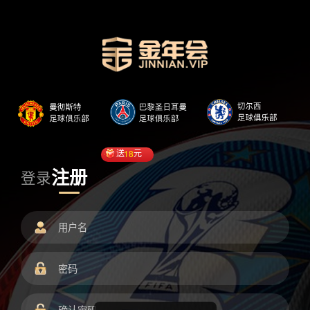
送
18
元
注册
登录